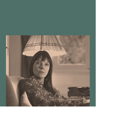
Aline Chappuis
https://alinechappuis.ch/