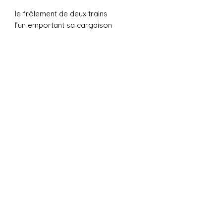
le frôlement de deux trains
l’un emportant sa cargaison
l’autre
c’est peut-être le mien
si j’étais resté
là-bas
si je revenais
96 p.
(c) 2026 Editions des Fleurs
Contact