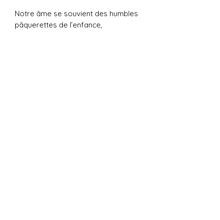
Notre âme se souvient des humbles
pâquerettes de l’enfance,
habillées d’un blanc fragile,
qui s’empourpre sous les regards
indiscrets.
Et sous les doigts caressants,
chaque pétale est un battement de
cœur,
espoir envolé d’un amour éternel.
(c) 2026 Editions des Fleurs
Contact