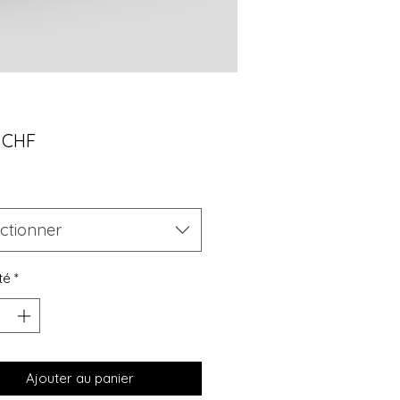
Prix
0 CHF
ectionner
té
*
Ajouter au panier