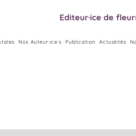
Editeur·ice de fleu
stales
Nos Auteur·ice·s
Publication
Actualités
No