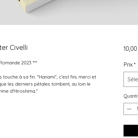
er Civelli
10,0
e Romande 2023 ***
Prix
*
touche à sa fin. "Hanami", c'est fini, merci et
Sél
ue les derniers pétales tombent, au loin le
mme d'Hiroshima."
Quanti